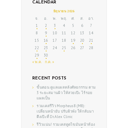
CALENDAR
มิถุนายน 2026
จ.
อ.
พ.
พฤ.
ศ.
ส.
อา.
1
2
3
4
5
6
7
8
9
10
11
12
13
14
15
16
17
18
19
20
21
22
23
24
25
26
27
28
29
30
« พ.ค.
ก.ค. »
RECENT POSTS
ขั้นตอน ดูแลแผลหลังศัลยกรรม ตาม
3 ระยะสมานผิว ให้สวยเป๊ะ ไร้รอย
แผลเป็น
รวมเคสรีวิว Morpheus8 (M8):
เปลี่ยนหน้ายับ ปรับผิวพัง ให้กลับมา
ตึงเป๊ะที่ Dr.Alex Clinic
รีวิวแน่น! รวมเคสดูดไขมันหน้าท้อง