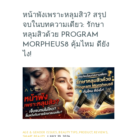
หน้าพังเพราะหลุมสิว? สรุป
จบในบทความเดียว: รักษา
หลุมสิวด้วย PROGRAM
MORPHEUS8 คุ้มไหม ดียัง
ไง!
AGE & GENDER ISSUES
,
BEAUTY TIPS
,
PRODUCT
,
REVIEWS
,
SMART BEAUTY
JULY 20, 2026