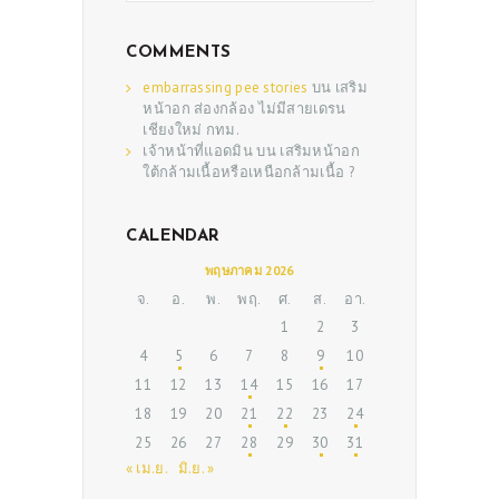
COMMENTS
embarrassing pee stories
บน
เสริม
หน้าอก ส่องกล้อง ไม่มีสายเดรน
เชียงใหม่ กทม.
เจ้าหน้าที่แอดมิน
บน
เสริมหน้าอก
ใต้กล้ามเนื้อหรือเหนือกล้ามเนื้อ ?
CALENDAR
ABOUT US
พฤษภาคม 2026
SERVICES
จ.
อ.
พ.
พฤ.
ศ.
ส.
อา.
BEAUTY TIPS
1
2
3
4
5
6
7
8
9
10
PATIENT REVIEWS
11
12
13
14
15
16
17
PRE & POST CAUTIONS
18
19
20
21
22
23
24
CONSULT & RESERVATION
25
26
27
28
29
30
31
« เม.ย.
มิ.ย. »
SHOP