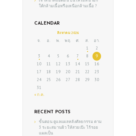
เจ้าหน้าที่แอดมิน
บน
เสริมหน้าอก
ใต้กล้ามเนื้อหรือเหนือกล้ามเนื้อ ?
CALENDAR
สิงหาคม 2026
จ.
อ.
พ.
พฤ.
ศ.
ส.
อา.
1
2
ABOUT US
3
4
5
6
7
8
9
SERVICES
10
11
12
13
14
15
16
17
18
19
20
21
22
23
BEAUTY TIPS
24
25
26
27
28
29
30
PATIENT REVIEWS
31
PRE & POST CAUTIONS
« ก.ค.
CONSULT & RESERVATION
RECENT POSTS
SHOP
ขั้นตอน ดูแลแผลหลังศัลยกรรม ตาม
3 ระยะสมานผิว ให้สวยเป๊ะ ไร้รอย
แผลเป็น