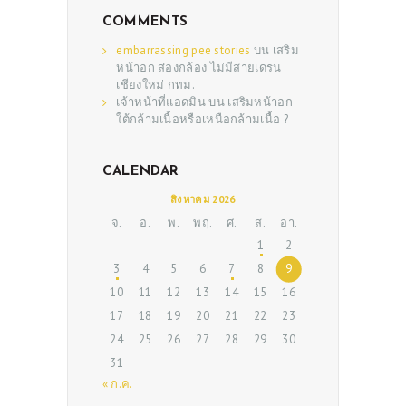
COMMENTS
embarrassing pee stories
บน
เสริม
หน้าอก ส่องกล้อง ไม่มีสายเดรน
เชียงใหม่ กทม.
เจ้าหน้าที่แอดมิน
บน
เสริมหน้าอก
ใต้กล้ามเนื้อหรือเหนือกล้ามเนื้อ ?
CALENDAR
ABOUT US
สิงหาคม 2026
จ.
อ.
พ.
พฤ.
ศ.
ส.
อา.
SERVICES
1
2
BEAUTY TIPS
3
4
5
6
7
8
9
10
11
12
13
14
15
16
PATIENT REVIEWS
17
18
19
20
21
22
23
PRE & POST CAUTIONS
24
25
26
27
28
29
30
CONSULT & RESERVATION
31
« ก.ค.
SHOP