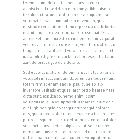
Lorem ipsum dolor sit amet, consectetuer
adipiscing elit, sed diam nonummy nibh euismod
tincidunt ut laoreet dolore magna aliquam erat
volutpat. Ut wisi enim ad minim veniam, quis
nostrud exerci tation ullamcorper suscipit lobortis
nisl ut aliquip ex ea commodo consequat. Duis
autem vel eum iriure dolor in hendrerit in vulputate
velit esse molestie consequat, vel illum dolore eu
feugiat nulla facilisis at vero eros et accumsan et
iusto odio dignissim qui blandit praesent luptatum
zzril delenit augue duis dolore.
Sed ut perspiciatis, unde omnis iste natus error sit
voluptatem accusantium doloremque laudantium,
totam rem aperiam eaque ipsa, quae ab illo
inventore veritatis et quasi architecto beatae vitae
dicta sunt, explicabo. nemo enim ipsam
voluptatem, quia voluptas sit, aspernatur aut odit
aut fugit, sed quia consequuntur magni dolores
eos, qui ratione voluptatem sequi nesciunt, neque
porro quisquam est, qui dolorem ipsum, quia dolor
sit, amet, consectetur, adipisci velit, sed quia non
numquam eius modi tempora incidunt, ut labore et
dolore magnam aliquam quaerat voluptatem. ut