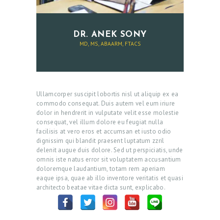
DR. ANEK SONY
MD, MS, ABAARM, FTACS
Ullamcorper suscipit lobortis nisl ut aliquip ex ea
commodo consequat. Duis autem vel eum iriure
dolor in hendrerit in vulputate velit esse molestie
consequat, vel illum dolore eu feugiat nulla
facilisis at vero eros et accumsan et iusto odio
dignissim qui blandit praesent luptatum zzril
delenit augue duis dolore. Sed ut perspiciatis, unde
omnis iste natus error sit voluptatem accusantium
doloremque laudantium, totam rem aperiam
eaque ipsa, quae ab illo inventore veritatis et quasi
architecto beatae vitae dicta sunt, explicabo.