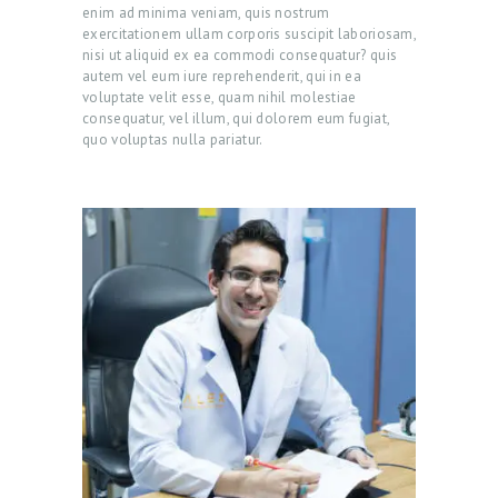
enim ad minima veniam, quis nostrum
exercitationem ullam corporis suscipit laboriosam,
nisi ut aliquid ex ea commodi consequatur? quis
autem vel eum iure reprehenderit, qui in ea
voluptate velit esse, quam nihil molestiae
consequatur, vel illum, qui dolorem eum fugiat,
quo voluptas nulla pariatur.
ABOUT US
SERVICES
BEAUTY TIPS
PATIENT REVIEWS
PRE & POST CAUTION
CONSULT & RESERVATION
SHOP