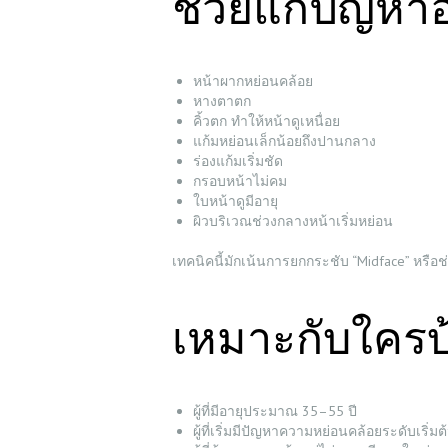
ช่วยแก้ปัญหาอ
RESERVATION
SHOP
หน้าผากหย่อนคล้อย
หางตาตก
คิ้วตก ทำให้หน้าดูเหนื่อย
แก้มหย่อนเล็กน้อยถึงปานกลาง
ร่องแก้มเริ่มชัด
กรอบหน้าไม่คม
ใบหน้าดูมีอายุ
ผิวบริเวณช่วงกลางหน้าเริ่มหย่อน
เทคนิคนี้มักเน้นการยกกระชับ “Midface” หรือ
เหมาะกับใครบ
ผู้ที่มีอายุประมาณ 35–55 ปี
ผู้ที่เริ่มมีปัญหาความหย่อนคล้อยระดับเริ่