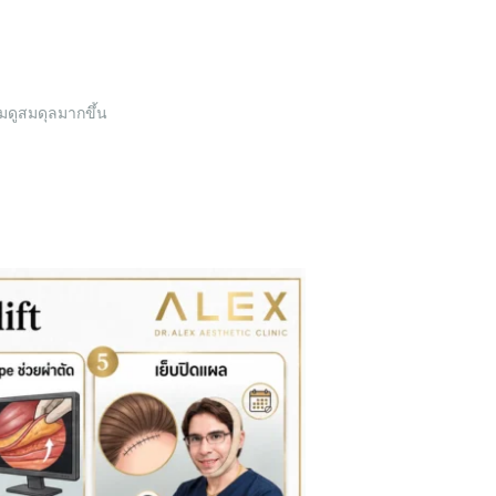
มดูสมดุลมากขึ้น