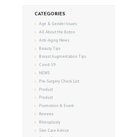
CATEGORIES
Age & Gender Issues
All About the Botox
Anti-Aging News
Beauty Tips
Breast Augmentation Tips
Covid-19
NEWS
Pre-Surgery Check List
ABOUT US
Product
SERVICES
Product
Promotion & Event
BEAUTY TIPS
Reviews
PATIENT REVIEWS
Rhinoplasty
PRE & POST CAUTIONS
Skin Care Advice