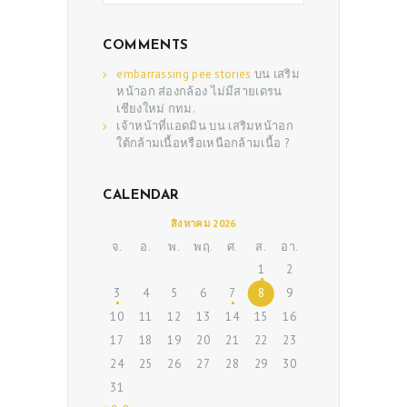
COMMENTS
embarrassing pee stories
บน
เสริม
หน้าอก ส่องกล้อง ไม่มีสายเดรน
เชียงใหม่ กทม.
เจ้าหน้าที่แอดมิน
บน
เสริมหน้าอก
ใต้กล้ามเนื้อหรือเหนือกล้ามเนื้อ ?
CALENDAR
ABOUT US
สิงหาคม 2026
SERVICES
จ.
อ.
พ.
พฤ.
ศ.
ส.
อา.
1
2
BEAUTY TIPS
3
4
5
6
7
8
9
PATIENT REVIEWS
10
11
12
13
14
15
16
17
18
19
20
21
22
23
PRE & POST CAUTIONS
24
25
26
27
28
29
30
CONSULT & RESERVATION
31