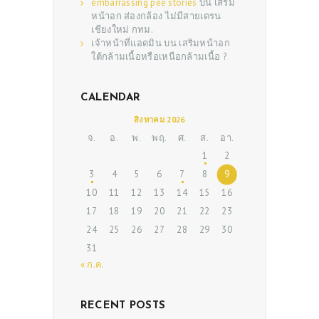
embarrassing pee stories
บน
เสริม
หน้าอก ส่องกล้อง ไม่มีสายเดรน
เชียงใหม่ กทม.
เจ้าหน้าที่แอดมิน
บน
เสริมหน้าอก
ใต้กล้ามเนื้อหรือเหนือกล้ามเนื้อ ?
CALENDAR
สิงหาคม 2026
ABOUT US
จ.
อ.
พ.
พฤ.
ศ.
ส.
อา.
1
2
SERVICES
3
4
5
6
7
8
9
BEAUTY TIPS
10
11
12
13
14
15
16
17
18
19
20
21
22
23
PATIENT REVIEWS
24
25
26
27
28
29
30
PRE & POST CAUTIONS
31
« ก.ค.
CONSULT & RESERVATION
SHOP
RECENT POSTS