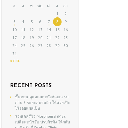
จ.
อ.
พ.
พฤ.
ศ.
ส.
อา.
1
2
3
4
5
6
7
8
9
10
11
12
13
14
15
16
17
18
19
20
21
22
23
24
25
26
27
28
29
30
31
« ก.ค.
RECENT POSTS
ขั้นตอน ดูแลแผลหลังศัลยกรรม
ตาม 3 ระยะสมานผิว ให้สวยเป๊ะ
ไร้รอยแผลเป็น
รวมเคสรีวิว Morpheus8 (M8):
เปลี่ยนหน้ายับ ปรับผิวพัง ให้กลับ
มาตึงเป๊ะที่ Dr.Alex Clinic