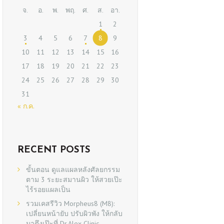
จ.
อ.
พ.
พฤ.
ศ.
ส.
อา.
1
2
3
4
5
6
7
8
9
10
11
12
13
14
15
16
17
18
19
20
21
22
23
24
25
26
27
28
29
30
31
« ก.ค.
RECENT POSTS
ขั้นตอน ดูแลแผลหลังศัลยกรรม
ตาม 3 ระยะสมานผิว ให้สวยเป๊ะ
ไร้รอยแผลเป็น
รวมเคสรีวิว Morpheus8 (M8):
เปลี่ยนหน้ายับ ปรับผิวพัง ให้กลับ
มาตึงเป๊ะที่ Dr.Alex Clinic