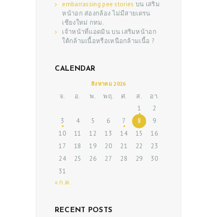
embarrassing pee stories
บน
เสริม
หน้าอก ส่องกล้อง ไม่มีสายเดรน
เชียงใหม่ กทม.
เจ้าหน้าที่แอดมิน
บน
เสริมหน้าอก
ใต้กล้ามเนื้อหรือเหนือกล้ามเนื้อ ?
CALENDAR
สิงหาคม 2026
ABOUT US
จ.
อ.
พ.
พฤ.
ศ.
ส.
อา.
1
2
SERVICES
3
4
5
6
7
8
9
BEAUTY TIPS
10
11
12
13
14
15
16
17
18
19
20
21
22
23
PATIENT REVIEWS
24
25
26
27
28
29
30
PRE & POST CAUTIONS
31
CONSULT & RESERVATION
« ก.ค.
SHOP
RECENT POSTS