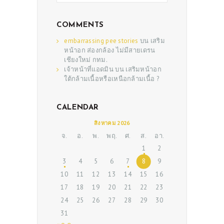
COMMENTS
embarrassing pee stories
บน
เสริม
หน้าอก ส่องกล้อง ไม่มีสายเดรน
เชียงใหม่ กทม.
เจ้าหน้าที่แอดมิน
บน
เสริมหน้าอก
ใต้กล้ามเนื้อหรือเหนือกล้ามเนื้อ ?
CALENDAR
ABOUT US
สิงหาคม 2026
SERVICES
จ.
อ.
พ.
พฤ.
ศ.
ส.
อา.
1
2
BEAUTY TIPS
3
4
5
6
7
8
9
PATIENT REVIEWS
10
11
12
13
14
15
16
17
18
19
20
21
22
23
PRE & POST CAUTIONS
24
25
26
27
28
29
30
CONSULT & RESERVATION
31