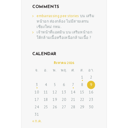
COMMENTS
embarrassing pee stories
บน
เสริม
หน้าอก ส่องกล้อง ไม่มีสายเดรน
เชียงใหม่ กทม.
เจ้าหน้าที่แอดมิน
บน
เสริมหน้าอก
ใต้กล้ามเนื้อหรือเหนือกล้ามเนื้อ ?
CALENDAR
ABOUT US
สิงหาคม 2026
จ.
อ.
พ.
พฤ.
ศ.
ส.
อา.
SERVICES
1
2
BEAUTY TIPS
3
4
5
6
7
8
9
10
11
12
13
14
15
16
PATIENT REVIEWS
17
18
19
20
21
22
23
PRE & POST CAUTIONS
24
25
26
27
28
29
30
CONSULT & RESERVATION
31
« ก.ค.
SHOP