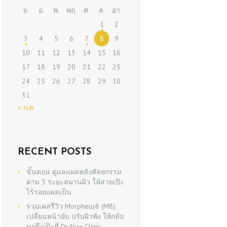
จ.
อ.
พ.
พฤ.
ศ.
ส.
อา.
1
2
3
4
5
6
7
8
9
10
11
12
13
14
15
16
17
18
19
20
21
22
23
24
25
26
27
28
29
30
31
« ก.ค.
RECENT POSTS
ขั้นตอน ดูแลแผลหลังศัลยกรรม
ตาม 3 ระยะสมานผิว ให้สวยเป๊ะ
ไร้รอยแผลเป็น
รวมเคสรีวิว Morpheus8 (M8):
เปลี่ยนหน้ายับ ปรับผิวพัง ให้กลับ
มาตึงเป๊ะที่ Dr.Alex Clinic