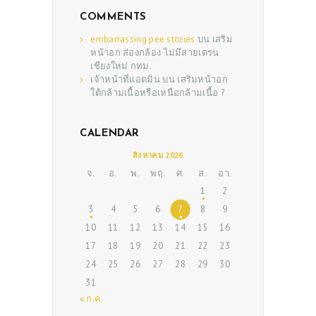
COMMENTS
embarrassing pee stories
บน
เสริม
หน้าอก ส่องกล้อง ไม่มีสายเดรน
เชียงใหม่ กทม.
เจ้าหน้าที่แอดมิน
บน
เสริมหน้าอก
ใต้กล้ามเนื้อหรือเหนือกล้ามเนื้อ ?
CALENDAR
ABOUT US
สิงหาคม 2026
จ.
อ.
พ.
พฤ.
ศ.
ส.
อา.
SERVICES
1
2
BEAUTY TIPS
3
4
5
6
7
8
9
10
11
12
13
14
15
16
PATIENT REVIEWS
17
18
19
20
21
22
23
PRE & POST CAUTIONS
24
25
26
27
28
29
30
CONSULT & RESERVATION
31
« ก.ค.
SHOP