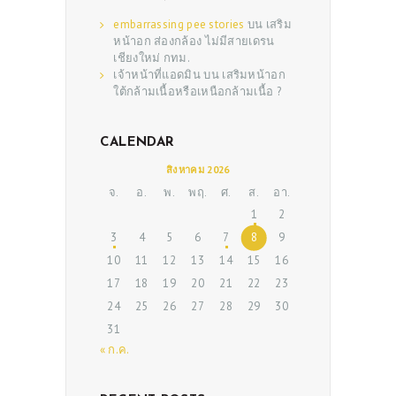
embarrassing pee stories
บน
เสริม
หน้าอก ส่องกล้อง ไม่มีสายเดรน
เชียงใหม่ กทม.
เจ้าหน้าที่แอดมิน
บน
เสริมหน้าอก
ใต้กล้ามเนื้อหรือเหนือกล้ามเนื้อ ?
CALENDAR
สิงหาคม 2026
ABOUT US
จ.
อ.
พ.
พฤ.
ศ.
ส.
อา.
SERVICES
1
2
3
4
5
6
7
8
9
BEAUTY TIPS
10
11
12
13
14
15
16
PATIENT REVIEWS
17
18
19
20
21
22
23
24
25
26
27
28
29
30
PRE & POST CAUTIONS
31
CONSULT & RESERVATION
« ก.ค.
SHOP