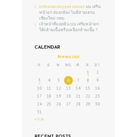
embarrassing pee stories
บน
เสริม
หน้าอก ส่องกล้อง ไม่มีสายเดรน
เชียงใหม่ กทม.
เจ้าหน้าที่แอดมิน
บน
เสริมหน้าอก
ใต้กล้ามเนื้อหรือเหนือกล้ามเนื้อ ?
CALENDAR
สิงหาคม 2026
ABOUT US
จ.
อ.
พ.
พฤ.
ศ.
ส.
อา.
1
2
SERVICES
3
4
5
6
7
8
9
BEAUTY TIPS
10
11
12
13
14
15
16
PATIENT REVIEWS
17
18
19
20
21
22
23
24
25
26
27
28
29
30
PRE & POST CAUTIONS
31
CONSULT & RESERVATION
« ก.ค.
SHOP
RECENT POSTS