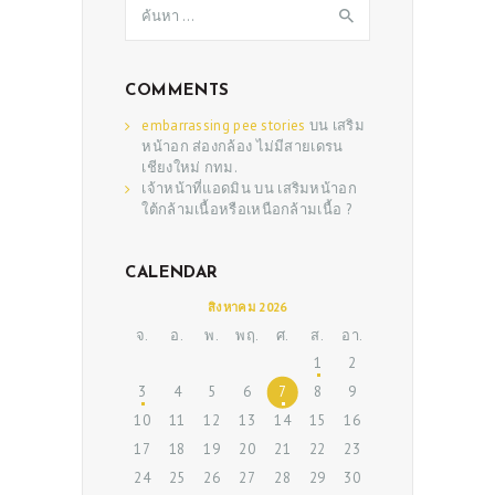
ค้นหา
สำหรับ:
COMMENTS
embarrassing pee stories
บน
เสริม
หน้าอก ส่องกล้อง ไม่มีสายเดรน
เชียงใหม่ กทม.
เจ้าหน้าที่แอดมิน
บน
เสริมหน้าอก
ใต้กล้ามเนื้อหรือเหนือกล้ามเนื้อ ?
ABOUT US
CALENDAR
สิงหาคม 2026
SERVICES
จ.
อ.
พ.
พฤ.
ศ.
ส.
อา.
BEAUTY TIPS
1
2
PATIENT REVIEWS
3
4
5
6
7
8
9
10
11
12
13
14
15
16
PRE & POST CAUTIONS
17
18
19
20
21
22
23
CONSULT & RESERVATION
24
25
26
27
28
29
30