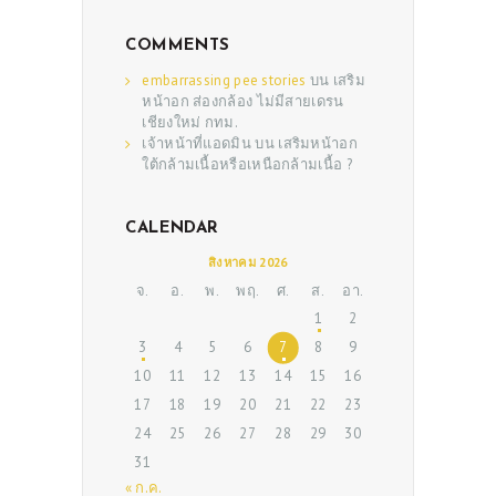
COMMENTS
embarrassing pee stories
บน
เสริม
หน้าอก ส่องกล้อง ไม่มีสายเดรน
เชียงใหม่ กทม.
เจ้าหน้าที่แอดมิน
บน
เสริมหน้าอก
ใต้กล้ามเนื้อหรือเหนือกล้ามเนื้อ ?
CALENDAR
ABOUT US
สิงหาคม 2026
SERVICES
จ.
อ.
พ.
พฤ.
ศ.
ส.
อา.
1
2
BEAUTY TIPS
3
4
5
6
7
8
9
PATIENT REVIEWS
10
11
12
13
14
15
16
17
18
19
20
21
22
23
PRE & POST CAUTIONS
24
25
26
27
28
29
30
CONSULT & RESERVATION
31
« ก.ค.
SHOP