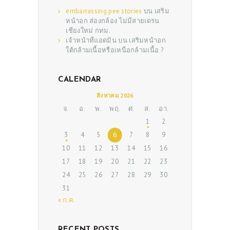
embarrassing pee stories
บน
เสริม
หน้าอก ส่องกล้อง ไม่มีสายเดรน
เชียงใหม่ กทม.
เจ้าหน้าที่แอดมิน
บน
เสริมหน้าอก
ใต้กล้ามเนื้อหรือเหนือกล้ามเนื้อ ?
CALENDAR
สิงหาคม 2026
ABOUT US
จ.
อ.
พ.
พฤ.
ศ.
ส.
อา.
1
2
SERVICES
3
4
5
6
7
8
9
BEAUTY TIPS
10
11
12
13
14
15
16
PATIENT REVIEWS
17
18
19
20
21
22
23
24
25
26
27
28
29
30
PRE & POST CAUTIONS
31
CONSULT & RESERVATION
« ก.ค.
SHOP
RECENT POSTS