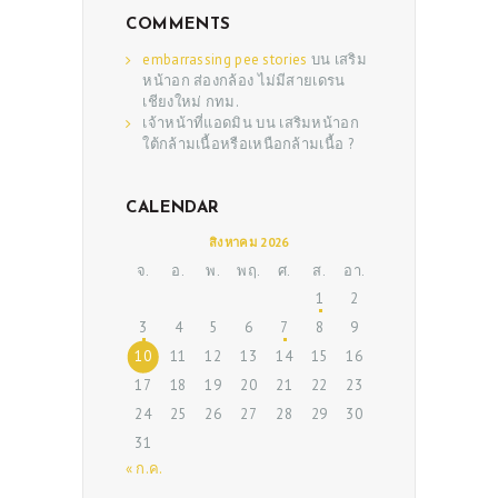
COMMENTS
embarrassing pee stories
บน
เสริม
หน้าอก ส่องกล้อง ไม่มีสายเดรน
เชียงใหม่ กทม.
เจ้าหน้าที่แอดมิน
บน
เสริมหน้าอก
ใต้กล้ามเนื้อหรือเหนือกล้ามเนื้อ ?
CALENDAR
ABOUT US
สิงหาคม 2026
จ.
อ.
พ.
พฤ.
ศ.
ส.
อา.
SERVICES
1
2
BEAUTY TIPS
3
4
5
6
7
8
9
10
11
12
13
14
15
16
PATIENT REVIEWS
17
18
19
20
21
22
23
PRE & POST CAUTIONS
24
25
26
27
28
29
30
CONSULT & RESERVATION
31
« ก.ค.
SHOP