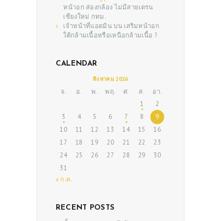
หน้าอก ส่องกล้อง ไม่มีสายเดรน
เชียงใหม่ กทม.
เจ้าหน้าที่แอดมิน
บน
เสริมหน้าอก
ใต้กล้ามเนื้อหรือเหนือกล้ามเนื้อ ?
CALENDAR
สิงหาคม 2026
จ.
อ.
พ.
พฤ.
ศ.
ส.
อา.
ABOUT US
1
2
SERVICES
3
4
5
6
7
8
9
BEAUTY TIPS
10
11
12
13
14
15
16
17
18
19
20
21
22
23
PATIENT REVIEWS
24
25
26
27
28
29
30
PRE & POST CAUTIONS
31
« ก.ค.
CONSULT & RESERVATION
SHOP
RECENT POSTS