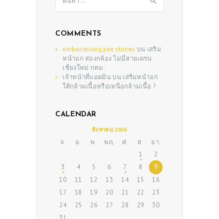
สำหรับ:
COMMENTS
embarrassing pee stories
บน
เสริม
หน้าอก ส่องกล้อง ไม่มีสายเดรน
เชียงใหม่ กทม.
เจ้าหน้าที่แอดมิน
บน
เสริมหน้าอก
ใต้กล้ามเนื้อหรือเหนือกล้ามเนื้อ ?
CALENDAR
ABOUT US
สิงหาคม 2026
SERVICES
จ.
อ.
พ.
พฤ.
ศ.
ส.
อา.
BEAUTY TIPS
1
2
3
4
5
6
7
8
9
PATIENT REVIEWS
10
11
12
13
14
15
16
PRE & POST CAUTIONS
17
18
19
20
21
22
23
24
25
26
27
28
29
30
CONSULT & RESERVATION
31