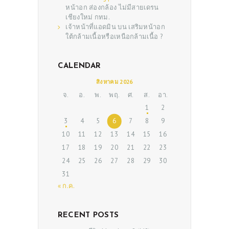
หน้าอก ส่องกล้อง ไม่มีสายเดรน
เชียงใหม่ กทม.
เจ้าหน้าที่แอดมิน
บน
เสริมหน้าอก
ใต้กล้ามเนื้อหรือเหนือกล้ามเนื้อ ?
CALENDAR
สิงหาคม 2026
จ.
อ.
พ.
พฤ.
ศ.
ส.
อา.
ABOUT US
1
2
SERVICES
3
4
5
6
7
8
9
BEAUTY TIPS
10
11
12
13
14
15
16
17
18
19
20
21
22
23
PATIENT REVIEWS
24
25
26
27
28
29
30
PRE & POST CAUTIONS
31
« ก.ค.
CONSULT & RESERVATION
SHOP
RECENT POSTS