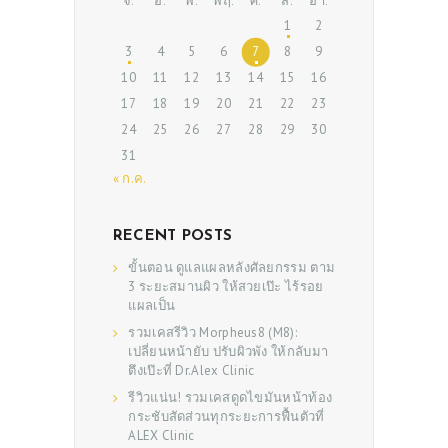
จ.
อ.
พ.
พฤ.
ศ.
ส.
อา.
1
2
3
4
5
6
7
8
9
10
11
12
13
14
15
16
17
18
19
20
21
22
23
24
25
26
27
28
29
30
31
« ก.ค.
RECENT POSTS
ขั้นตอน ดูแลแผลหลังศัลยกรรม ตาม
3 ระยะสมานผิว ให้สวยเป๊ะ ไร้รอย
แผลเป็น
รวมเคสรีวิว Morpheus8 (M8):
เปลี่ยนหน้ายับ ปรับผิวพัง ให้กลับมา
ตึงเป๊ะที่ Dr.Alex Clinic
รีวิวแน่น! รวมเคสดูดไขมันหน้าท้อง
กระชับสัดส่วนทุกระยะการฟื้นตัวที่
ALEX Clinic