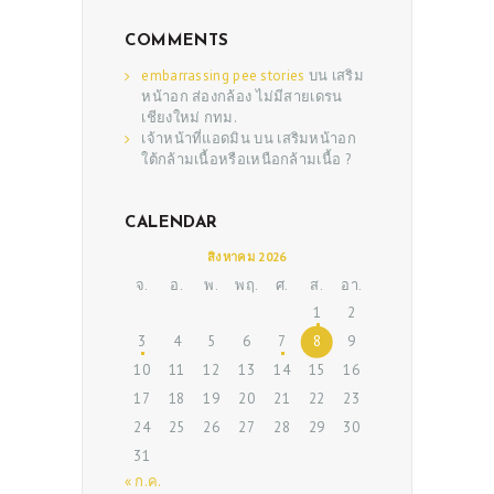
COMMENTS
embarrassing pee stories
บน
เสริม
หน้าอก ส่องกล้อง ไม่มีสายเดรน
เชียงใหม่ กทม.
เจ้าหน้าที่แอดมิน
บน
เสริมหน้าอก
ใต้กล้ามเนื้อหรือเหนือกล้ามเนื้อ ?
CALENDAR
ABOUT US
สิงหาคม 2026
SERVICES
จ.
อ.
พ.
พฤ.
ศ.
ส.
อา.
1
2
BEAUTY TIPS
3
4
5
6
7
8
9
PATIENT REVIEWS
10
11
12
13
14
15
16
17
18
19
20
21
22
23
PRE & POST CAUTIONS
24
25
26
27
28
29
30
CONSULT & RESERVATION
31
« ก.ค.
SHOP