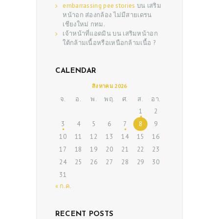
SERVICES
embarrassing pee stories
บน
เสริม
หน้าอก ส่องกล้อง ไม่มีสายเดรน
BEAUTY TIPS
เชียงใหม่ กทม.
เจ้าหน้าที่แอดมิน
บน
เสริมหน้าอก
PATIENT REVIEWS
ใต้กล้ามเนื้อหรือเหนือกล้ามเนื้อ ?
PRE & POST CAUTIONS
CONSULT & RESERVATION
CALENDAR
สิงหาคม 2026
SHOP
จ.
อ.
พ.
พฤ.
ศ.
ส.
อา.
1
2
3
4
5
6
7
8
9
10
11
12
13
14
15
16
17
18
19
20
21
22
23
24
25
26
27
28
29
30
31
« ก.ค.
RECENT POSTS