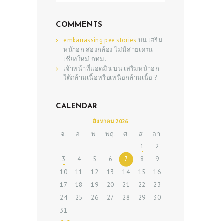
COMMENTS
embarrassing pee stories
บน
เสริม
หน้าอก ส่องกล้อง ไม่มีสายเดรน
เชียงใหม่ กทม.
เจ้าหน้าที่แอดมิน
บน
เสริมหน้าอก
ใต้กล้ามเนื้อหรือเหนือกล้ามเนื้อ ?
CALENDAR
ABOUT US
สิงหาคม 2026
SERVICES
จ.
อ.
พ.
พฤ.
ศ.
ส.
อา.
1
2
BEAUTY TIPS
3
4
5
6
7
8
9
PATIENT REVIEWS
10
11
12
13
14
15
16
17
18
19
20
21
22
23
PRE & POST CAUTIONS
24
25
26
27
28
29
30
CONSULT & RESERVATION
31