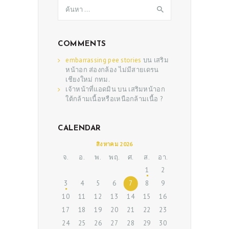
ค้นหา
สำหรับ:
COMMENTS
embarrassing pee stories
บน
เสริม
หน้าอก ส่องกล้อง ไม่มีสายเดรน
เชียงใหม่ กทม.
เจ้าหน้าที่แอดมิน
บน
เสริมหน้าอก
ใต้กล้ามเนื้อหรือเหนือกล้ามเนื้อ ?
ABOUT US
CALENDAR
สิงหาคม 2026
SERVICES
จ.
อ.
พ.
พฤ.
ศ.
ส.
อา.
BEAUTY TIPS
1
2
PATIENT REVIEWS
3
4
5
6
7
8
9
10
11
12
13
14
15
16
PRE & POST CAUTIONS
17
18
19
20
21
22
23
CONSULT & RESERVATION
24
25
26
27
28
29
30