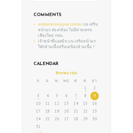
COMMENTS
embarrassing pee stories
บน
เสริม
หน้าอก ส่องกล้อง ไม่มีสายเดรน
เชียงใหม่ กทม.
เจ้าหน้าที่แอดมิน
บน
เสริมหน้าอก
ใต้กล้ามเนื้อหรือเหนือกล้ามเนื้อ ?
CALENDAR
ABOUT US
สิงหาคม 2026
SERVICES
จ.
อ.
พ.
พฤ.
ศ.
ส.
อา.
1
2
BEAUTY TIPS
3
4
5
6
7
8
9
PATIENT REVIEWS
10
11
12
13
14
15
16
17
18
19
20
21
22
23
PRE & POST CAUTIONS
24
25
26
27
28
29
30
CONSULT & RESERVATION
31