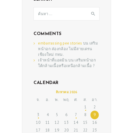
ค้นหา
สำหรับ:
COMMENTS
embarrassing pee stories
บน
เสริม
หน้าอก ส่องกล้อง ไม่มีสายเดรน
เชียงใหม่ กทม.
เจ้าหน้าที่แอดมิน
บน
เสริมหน้าอก
ใต้กล้ามเนื้อหรือเหนือกล้ามเนื้อ ?
ABOUT US
CALENDAR
SERVICES
สิงหาคม 2026
BEAUTY TIPS
จ.
อ.
พ.
พฤ.
ศ.
ส.
อา.
1
2
PATIENT REVIEWS
3
4
5
6
7
8
9
PRE & POST CAUTIONS
10
11
12
13
14
15
16
17
18
19
20
21
22
23
CONSULT & RESERVATION