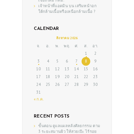
เชียงใหม่ กทม.
เจ้าหน้าที่แอดมิน
บน
เสริมหน้าอก
ใต้กล้ามเนื้อหรือเหนือกล้ามเนื้อ ?
CALENDAR
สิงหาคม 2026
จ.
อ.
พ.
พฤ.
ศ.
ส.
อา.
ABOUT US
1
2
3
4
5
6
7
8
9
SERVICES
10
11
12
13
14
15
16
BEAUTY TIPS
17
18
19
20
21
22
23
24
25
26
27
28
29
30
PATIENT REVIEWS
31
PRE & POST CAUTIONS
« ก.ค.
CONSULT & RESERVATION
RECENT POSTS
SHOP
ขั้นตอน ดูแลแผลหลังศัลยกรรม ตาม
3 ระยะสมานผิว ให้สวยเป๊ะ ไร้รอย