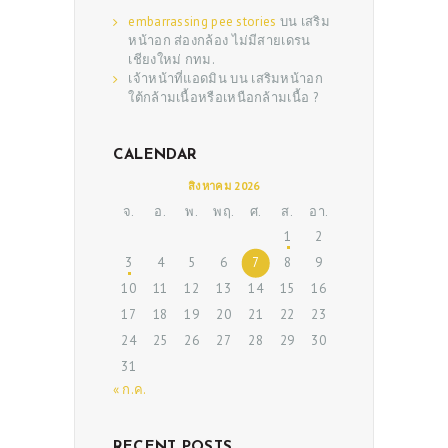
embarrassing pee stories
บน
เสริม
หน้าอก ส่องกล้อง ไม่มีสายเดรน
เชียงใหม่ กทม.
เจ้าหน้าที่แอดมิน
บน
เสริมหน้าอก
ใต้กล้ามเนื้อหรือเหนือกล้ามเนื้อ ?
CALENDAR
สิงหาคม 2026
ABOUT US
จ.
อ.
พ.
พฤ.
ศ.
ส.
อา.
1
2
SERVICES
3
4
5
6
7
8
9
BEAUTY TIPS
10
11
12
13
14
15
16
PATIENT REVIEWS
17
18
19
20
21
22
23
24
25
26
27
28
29
30
PRE & POST CAUTIONS
31
CONSULT & RESERVATION
« ก.ค.
SHOP
RECENT POSTS