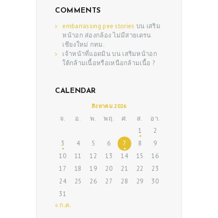
COMMENTS
embarrassing pee stories
บน
เสริม
หน้าอก ส่องกล้อง ไม่มีสายเดรน
เชียงใหม่ กทม.
เจ้าหน้าที่แอดมิน
บน
เสริมหน้าอก
ใต้กล้ามเนื้อหรือเหนือกล้ามเนื้อ ?
CALENDAR
ABOUT US
สิงหาคม 2026
จ.
อ.
พ.
พฤ.
ศ.
ส.
อา.
SERVICES
1
2
BEAUTY TIPS
3
4
5
6
7
8
9
10
11
12
13
14
15
16
PATIENT REVIEWS
17
18
19
20
21
22
23
PRE & POST CAUTIONS
24
25
26
27
28
29
30
CONSULT & RESERVATION
31
« ก.ค.
SHOP