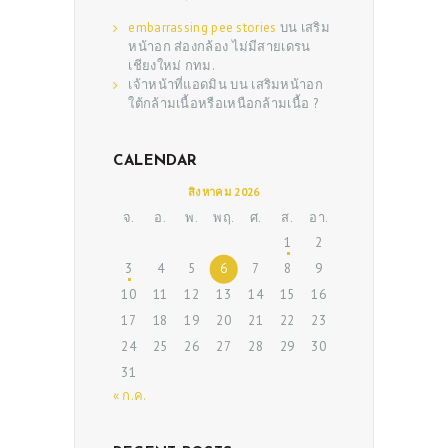
embarrassing pee stories
บน
เสริม
หน้าอก ส่องกล้อง ไม่มีสายเดรน
เชียงใหม่ กทม.
เจ้าหน้าที่แอดมิน
บน
เสริมหน้าอก
ใต้กล้ามเนื้อหรือเหนือกล้ามเนื้อ ?
CALENDAR
สิงหาคม 2026
ABOUT US
จ.
อ.
พ.
พฤ.
ศ.
ส.
อา.
SERVICES
1
2
3
4
5
6
7
8
9
BEAUTY TIPS
10
11
12
13
14
15
16
PATIENT REVIEWS
17
18
19
20
21
22
23
24
25
26
27
28
29
30
PRE & POST CAUTIONS
31
CONSULT & RESERVATION
« ก.ค.
SHOP