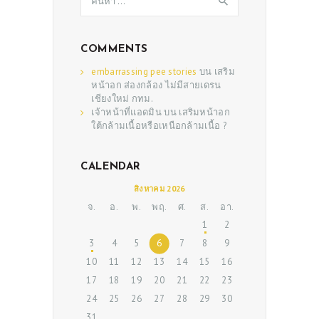
สำหรับ:
COMMENTS
embarrassing pee stories
บน
เสริม
หน้าอก ส่องกล้อง ไม่มีสายเดรน
เชียงใหม่ กทม.
เจ้าหน้าที่แอดมิน
บน
เสริมหน้าอก
ใต้กล้ามเนื้อหรือเหนือกล้ามเนื้อ ?
CALENDAR
ABOUT US
สิงหาคม 2026
SERVICES
จ.
อ.
พ.
พฤ.
ศ.
ส.
อา.
BEAUTY TIPS
1
2
3
4
5
6
7
8
9
PATIENT REVIEWS
10
11
12
13
14
15
16
PRE & POST CAUTIONS
17
18
19
20
21
22
23
24
25
26
27
28
29
30
CONSULT & RESERVATION
31