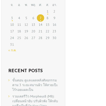
จ.
อ.
พ.
พฤ.
ศ.
ส.
อา.
1
2
3
4
5
6
7
8
9
10
11
12
13
14
15
16
17
18
19
20
21
22
23
24
25
26
27
28
29
30
31
« ก.ค.
RECENT POSTS
ขั้นตอน ดูแลแผลหลังศัลยกรรม
ตาม 3 ระยะสมานผิว ให้สวยเป๊ะ
ไร้รอยแผลเป็น
รวมเคสรีวิว Morpheus8 (M8):
เปลี่ยนหน้ายับ ปรับผิวพัง ให้กลับ
มาตึงเป๊ะที่ Dr.Alex Clinic