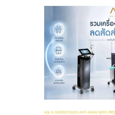
ABOUT US
SERVICES
BEAUTY TIPS
PATIENT REVIEWS
PRE & POST
CAUTIONS
AGE & GENDER ISSUES
,
ANTI-AGING NEWS
,
PRO