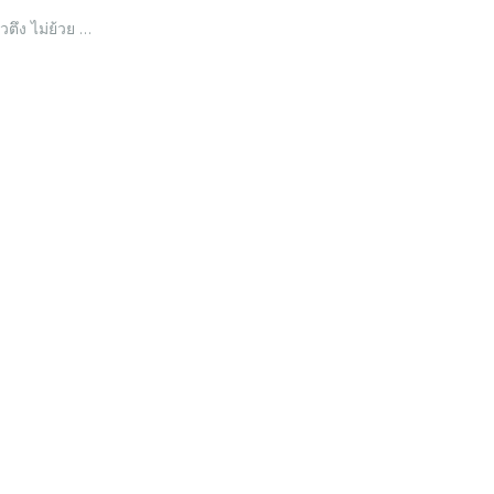
ิวตึง ไม่ย้วย …