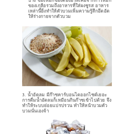
บ้าง ของหมักของดองมีรสเค็มจากการหมัก
ของเกลือรวมถึงอาหารที่ใส่ผงชูรส อาหาร
เหล่านี้ยิ่งทำให้ตัวบวมเพิ่มความรู้สึกอึดอัด
ให้ร่างกายจากตัวบวม
3. น้ำอัดลม
มีก๊าซคาร์บอนไดออกไซด์เยอะ
การดื่มน้ำอัดลมก็เหมือนกินก๊าซเข้าไปด้วย จึง
ทำให้ระบบย่อยแปรปรวน ทำให้หน้าบวมตัว
บวมนั่นเองจ้า