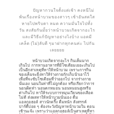
ปัญหากวนใจตั้งแต่เช้า คงหนีไม่
พ้นเรื่องหน้าบวมของสาวๆ เช้าอันสดใส
หายไปพริบตา หมด
ความมั่นใจไปทั้ง
วัน สงสัยกันมั้ยว่าหน้าบวมเกิดจากอะไร
และมีวิธีแก้ปัญหาอย่างไงบ้าง แอดมี
เคล็ด (ไม่)ลับดี ๆมาฝากทุกคนค่ะ ไปกัน
เลยยยย
หน้าบวมเกิดจากอะไร
กินเค็มมาก
เกินไป การทานอาหารที่มีโซเดียมเยอะเกินไป
เป็นอีกสาเหตุที่ทาให้หน้าบวม เพราะการกิน
ของเค็มจะยิ่งทาให้ร่างกายกักเก็บน้าเอาไว้
เพื่อที่จะขับโซเดียมที่ว่าออกไป จากร่างกาย
นั่นเอง นอนในท่าที่ไม่ถูกต้อง หรือเรียกว่าการ
นอนผิดท่า นอนตกหมอน นอนหมอนสูงหรือ
ต่าเกินไป ทาให้ระบบการหมุนเวียนของเลือด
ไม่ดี ส่งผลทาให้หน้าบวมนั่นเอง ดื่ม
แอลกอฮอล์ สาวนักดริ๊ง ดื่มหนัก สังสรรค์
ปาร์ตี้บ่อย ๆ ต้องระวังปัญหาหน้าบวมใน ตอน
เช้านะจ้ะ เพราะว่าแอลกอฮอล์เป็นสาเหตุที่ทา