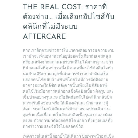
THE REAL COST: ราคาที่
ต้องจ่าย… เมื่อเลือกอัปไซส์กับ
คลินิกที่ไม่มีระบบ
AFTERCARE
หากเราติดตามข่าวสารในแวดวงศัลยกรรมความงาม
เรามักจะเห็นอุทาหรณ์อยู่บ่อยครั้งเกี่ยวกับเคสหลุด
หรือเคสพังจากสถานพยาบาลที่ไม่ได้มาตรฐาน ข่าว
ที่น่าสลดใจที่สุดข่าวหนึ่ง คือเคสที่คนไข้ตัดสินใจทำ
นมกับคลินิกราคาถูกที่เน้นการทำรอบ ผ่าตัดเสร็จ
ปล่อยคนไข้กลับบ้านทันทีโดยไม่มีการนัดติดตาม
อาการอย่างใกล้ชิด หลังจากนั้นเพียงไม่กี่สัปดาห์
คนไข้เริ่มมีอาการหน้าอกแข็งตึง บิดเบี้ยว ผิดรูป และ
เจ็บปวดอย่างรุนแรง เมื่อติดต่อกลับไปคลินิกกลับปัด
ความรับผิดชอบ หรือให้เพียงคำแนะนำผ่านทางผู้
จัดการเพจโดยไม่มีแพทย์เข้ามาตรวจประเมิน จน
สุดท้ายเนื้อเยื่อภายในอักเสบติดเชื้อรุนแรง และต้อง
ลงเอยด้วยการผ่าตัดถอดซิลิโคนออก ทิ้งบาดแผลทั้ง
ทางร่างกายและจิตใจไปตลอดชีวิต
เหตุการณ์เหล่านี้ตอกย้ำให้เห็นว่า ปัญหาหน้าอกแข็ง