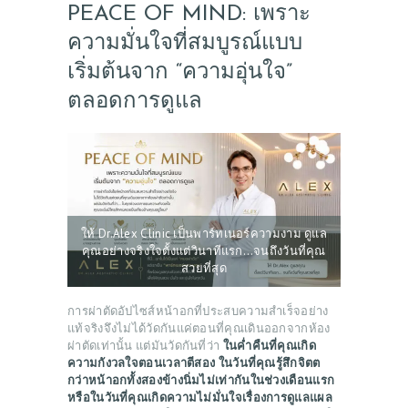
PEACE OF MIND: เพราะ
ความมั่นใจที่สมบูรณ์แบบ
เริ่มต้นจาก “ความอุ่นใจ”
ตลอดการดูแล
ให้ Dr.Alex Clinic เป็นพาร์ทเนอร์ความงาม ดูแล
คุณอย่างจริงใจตั้งแต่วินาทีแรก…จนถึงวันที่คุณ
สวยที่สุด
การผ่าตัดอัปไซส์หน้าอกที่ประสบความสำเร็จอย่าง
แท้จริงจึงไม่ได้วัดกันแค่ตอนที่คุณเดินออกจากห้อง
ผ่าตัดเท่านั้น แต่มันวัดกันที่ว่า
ในค่ำคืนที่คุณเกิด
ความกังวลใจตอนเวลาตีสอง ในวันที่คุณรู้สึกจิตต
กว่าหน้าอกทั้งสองข้างนิ่มไม่เท่ากันในช่วงเดือนแรก
หรือในวันที่คุณเกิดความไม่มั่นใจเรื่องการดูแลแผล