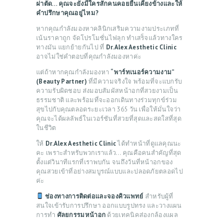
ผ่าตัด… คุณจะยังมีใครสักคนคอยยืนเคียงข้างและให้
คำปรึกษาคุณอยู่ไหม?
หากคุณกำลังมองหาคลินิกเสริมความงามประเภทที่
เน้นราคาถูก จัดโปรโมชั่นไฟลุก ทำเสร็จแล้วทางใคร
ทางมัน แยกย้ายกันไป ที่
Dr.Alex Aesthetic Clinic
อาจไม่ใช่คำตอบที่คุณกำลังมองหาค่ะ
แต่ถ้าหากคุณกำลังมองหา
“พาร์ทเนอร์ความงาม”
(Beauty Partner)
ที่มีความจริงใจ พร้อมที่จะแบกรับ
ความรับผิดชอบ ส่งมอบสัมผัสหน้าอกที่สวยงามเป็น
ธรรมชาติ และพร้อมที่จะออกเดินทางร่วมทุกข์ร่วม
สุขไปกับคุณตลอดระยะเวลา 365 วัน เพื่อให้มั่นใจว่า
คุณจะได้ผลลัพธ์ในเวอร์ชันที่สวยที่สุดและสดใสที่สุด
ในชีวิต
ให้
Dr.Alex Aesthetic Clinic
ได้ทำหน้าที่ดูแลคุณนะ
คะ เพราะสำหรับพวกเราแล้ว… คุณคือคนสำคัญที่สุด
ตั้งแต่วินาทีแรกที่เราพบกัน จนถึงวันที่หน้าอกของ
คุณสวยเข้าที่อย่างสมบูรณ์แบบและปลอดภัยตลอดไป
ค่ะ
ช่องทางการติดต่อและจองคิวแพทย์
สำหรับผู้ที่
สนใจเข้ารับการปรึกษา ออกแบบรูปทรง และวางแผน
การทำ
ศัลยกรรมหน้าอก
ด้วยเทคนิคส่องกล้องแผล