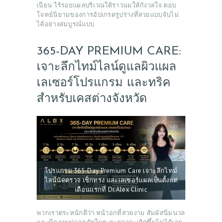
เนียน ไร้รอยแผลบริเวณใต้ราวนมให้กังวลใจ ตอบ
โจทย์นิยามของการอัปเกรดรูปร่างที่สวยแบบจับไม่
ได้อย่างสมบูรณ์แบบ
365-DAY PREMIUM CARE:
เจาะลึกไทม์ไลน์ดูแลผิวแผล
เลเซอร์โปรแกรม และทริค
สำหรับเคสต่างจังหวัด
โปรแกรม 365-Day Premium Care เจาะลึกไทม์
ไลน์นัดตรวจ เช็กทรง และเลเซอร์แผลเป็นตั้งแต่
เดือนแรกที่ Dr.Alex Clinic
ABOUT US
พวกเราตระหนักดีว่า หน้าอกที่สวยงาม สัมผัสนิ่มนวล