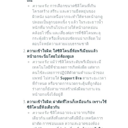
เงิน
ความจริง:
การเลือกขนาดซิลิโคนที่เกิน
โครงสร้าง สรีระ และความยืดหยุ่นของ
ผิวหนัง นอกเหนือจากจะทำให้ทรงหน้าอกดู
ปลอมเป็นลูกบอลแข็ง ๆ แล้ว ในระยะยาวน้ำ
หนักที่มากเกินไปจะถ่วงให้หน้าอกหย่อน
คล้อยไวขึ้น และเสี่ยงต่อการที่ซิลิโคนทะลุ
กระพุ้งผิว หรือเห็นขอบชัดจนน่าเกลียด ไม่
ตอบโจทย์ความสวยแบบธรรมชาติ
ความเข้าใจผิด: ใส่ซิลิโคนยี่ห้อพรีเมียมแล้ว
หน้าอกจะนิ่มโดยไม่ต้องดูแล
ความจริง:
แม้ว่าซิลิโคนระดับพรีเมียมจะมี
เทคโนโลยีที่ช่วยลดการเกิดพังผืด แต่หาก
คนไข้ละเลยการปฏิบัติตัวตามคำแนะนำของ
แพทย์ ไม่สวมใส่
Support Bra
ตามระยะเวลา
ที่กำหนด หรือขาดการนวดกระตุ้นที่ถูกต้อง
ร่างกายก็ยังสามารถสร้างพังผืดมาเกาะจน
หน้าอกแข็งได้อยู่ดี
ความเข้าใจผิด: ผ่าตัดที่ไหนก็เหมือนกัน เพราะใช้
ซิลิโคนยี่ห้อเดียวกัน
ความจริง:
ซิลิโคนอาจจะมาจากบริษัท
เดียวกัน แต่สิ่งที่แตกต่างคือฝีมือ เทคนิคการ
ผ่าตัด การซ่อนแผล ความสะอาดของห้อง