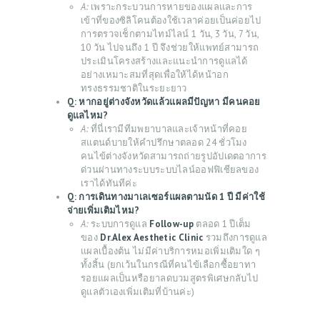
A:
เพราะกระบวนการหายของแผลและการ
เข้าที่ของซิลิโคนต้องใช้เวลาค่อยเป็นค่อยไป
การตรวจเช็กตามไทม์ไลน์ 1 วัน, 3 วัน, 7 วัน,
10 วัน ไปจนถึง 1 ปี จึงช่วยให้แพทย์สามารถ
ประเมินโครงสร้างและแนะนำการดูแลได้
อย่างเหมาะสมที่สุดเพื่อให้ได้หน้าอก
ทรงธรรมชาติในระยะยาว
Q: หากอยู่ต่างจังหวัดแล้วแผลมีปัญหา มีคนคอย
ดูแลไหม?
A:
ที่นี่เรามีทีมพยาบาลและเจ้าหน้าที่คอย
สแตนด์บายให้คำปรึกษาตลอด 24 ชั่วโมง
คนไข้ต่างจังหวัดสามารถถ่ายรูปอัปเดตอาการ
ด่วนผ่านทางระบบระบบไลน์ออฟฟิเชียลของ
เราได้ทันทีค่ะ
Q: การเดินทางมาเลเซอร์แผลตามนัด 1 ปี มีค่าใช้
จ่ายเพิ่มเติมไหม?
A:
ระบบการดูแล
Follow-up
ตลอด 1 ปีเต็ม
ของ
Dr.Alex Aesthetic Clinic
รวมถึงการดูแล
แผลเบื้องต้น ไม่มีค่าบริการหมอเพิ่มเติมใด ๆ
ทั้งสิ้น (ยกเว้นในกรณีที่คนไข้เลือกซื้อยาทา
รอยแผลเป็นหรือยาลดบวมสูตรพิเศษกลับไป
ดูแลตัวเองเพิ่มเติมที่บ้านค่ะ)