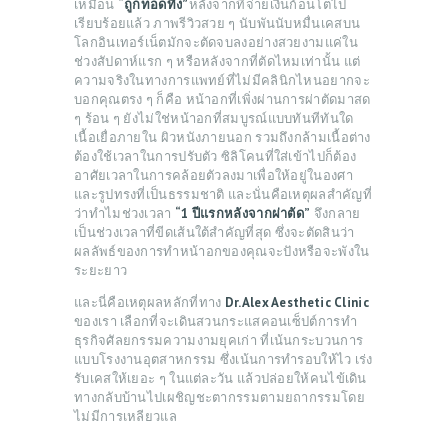
เหมือน
“ถูกทอดทิ้ง”
หลังจากที่จ่ายเงินก้อนโตไป
เรียบร้อยแล้ว ภาพรีวิวสวย ๆ นับพันนับหมื่นเคสบน
โลกอินเทอร์เน็ตมักจะตัดจบลงอย่างสวยงามแค่ใน
ช่วงสัปดาห์แรก ๆ หรือหลังจากที่ตัดไหมเท่านั้น แต่
ความจริงในทางการแพทย์ที่ไม่มีคลินิกไหนอยากจะ
บอกคุณตรง ๆ ก็คือ หน้าอกที่เพิ่งผ่านการผ่าตัดมาสด
ๆ ร้อน ๆ ยังไม่ใช่หน้าอกที่สมบูรณ์แบบทันทีทันใด
เนื้อเยื่อภายใน ผิวหนังภายนอก รวมถึงกล้ามเนื้อต่าง
ต้องใช้เวลาในการปรับตัว ซิลิโคนที่ใส่เข้าไปก็ต้อง
อาศัยเวลาในการคล้อยตัวลงมาเพื่อให้อยู่ในองศา
และรูปทรงที่เป็นธรรมชาติ และนั่นคือเหตุผลสำคัญที่
ว่าทำไมช่วงเวลา
“1 ปีแรกหลังจากผ่าตัด”
จึงกลาย
เป็นช่วงเวลาที่ขีดเส้นใต้สำคัญที่สุด ซึ่งจะตัดสินว่า
ผลลัพธ์ของการทำหน้าอกของคุณจะปังหรือจะพังใน
ระยะยาว
และนี่คือเหตุผลหลักที่ทาง
Dr.Alex Aesthetic Clinic
ของเรา เลือกที่จะเดินสวนกระแสคอนเซ็ปต์การทำ
ธุรกิจศัลยกรรมความงามยุคเก่า ที่เน้นกระบวนการ
แบบโรงงานอุตสาหกรรม ซึ่งเน้นการทำรอบให้ไว เร่ง
รับเคสให้เยอะ ๆ ในแต่ละวัน แล้วปล่อยให้คนไข้เดิน
ทางกลับบ้านไปเผชิญชะตากรรมตามยถากรรมโดย
ไม่มีการเหลียวแล