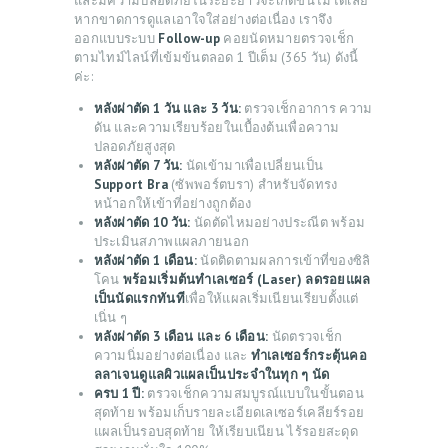
และมีความปลอดภัยในระยะยาวจะเกิดขึ้นไม่ได้เลย
SERVICES
หากขาดการดูแลเอาใจใส่อย่างต่อเนื่อง เราจึง
ออกแบบระบบ
Follow-up
คอยนัดหมายตรวจเช็ก
BEAUTY TIPS
ตามไทม์ไลน์ที่เข้มข้นตลอด 1 ปีเต็ม (365 วัน) ดังนี้
ค่ะ:
PATIENT REVIEWS
หลังผ่าตัด 1 วัน และ 3 วัน:
ตรวจเช็กอาการ ความ
PRE & POST CAUTIONS
ดัน และความเรียบร้อยในเบื้องต้นเพื่อความ
ปลอดภัยสูงสุด
CONSULT & RESERVATION
หลังผ่าตัด 7 วัน:
นัดเข้ามาเพื่อเปลี่ยนเป็น
Support Bra
(ซัพพอร์ตบรา) สำหรับจัดทรง
SHOP
หน้าอกให้เข้าที่อย่างถูกต้อง
หลังผ่าตัด 10 วัน:
นัดตัดไหมอย่างประณีต พร้อม
ประเมินสภาพแผลภายนอก
หลังผ่าตัด 1 เดือน:
นัดติดตามผลการเข้าที่ของซิลิ
โคน
พร้อมเริ่มต้นทำเลเซอร์ (Laser) ลดรอยแผล
เป็นนัดแรกทันที
เพื่อให้แผลเริ่มเนียนเรียบตั้งแต่
เนิ่น ๆ
หลังผ่าตัด 3 เดือน และ 6 เดือน:
นัดตรวจเช็ก
ความนิ่มอย่างต่อเนื่อง และ
ทำเลเซอร์กระตุ้นคอ
ลลาเจนดูแลผิวแผลเป็นประจำในทุก ๆ นัด
ครบ 1 ปี:
ตรวจเช็กความสมบูรณ์แบบในขั้นตอน
สุดท้าย พร้อมเก็บรายละเอียดเลเซอร์เคลียร์รอย
แผลเป็นรอบสุดท้าย ให้เรียบเนียน ไร้รอยสะดุด