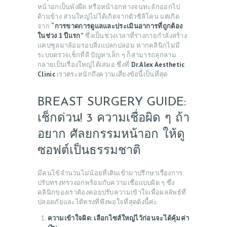
หน้าอกเป็นพังผืด หรือหน้าอกห่างจนทะลักออกไป
ด้านข้าง ส่วนใหญ่ไม่ได้เกิดจากตัวซิลิโคน แต่เกิด
จาก
“การขาดการดูแลและประเมินอาการที่ถูกต้อง
ในช่วง 1 ปีแรก”
ซึ่งเป็นช่วงเวลาที่ร่างกายกำลังสร้าง
แคปซูลมาล้อมรอบสิ่งแปลกปลอม หากคลินิกไม่มี
ระบบตรวจเช็กที่ดี ปัญหาเล็ก ๆ ก็สามารถลุกลาม
กลายเป็นเรื่องใหญ่ได้เสมอ ซึ่งที่
Dr.Alex Aesthetic
Clinic
เราตระหนักถึงความเสี่ยงข้อนี้เป็นที่สุด
BREAST SURGERY GUIDE:
เช็กด่วน! 3 ความเชื่อผิด ๆ ถ้า
อยาก ศัลยกรรมหน้าอก ให้ดู
ซอฟต์เป็นธรรมชาติ
มีคนไข้จำนวนไม่น้อยที่เดินเข้ามาปรึกษาเรื่องการ
ปรับทรงทรวงอกพร้อมกับความเชื่อแบบผิด ๆ ซึ่ง
คลินิกของเราต้องคอยปรับความเข้าใจเพื่อผลลัพธ์ที่
ปลอดภัยและได้ทรงที่พึงพอใจที่สุดดังนี้ค่ะ
ความเข้าใจผิด: เลือกไซส์ใหญ่ไว้ก่อนจะได้คุ้มค่า