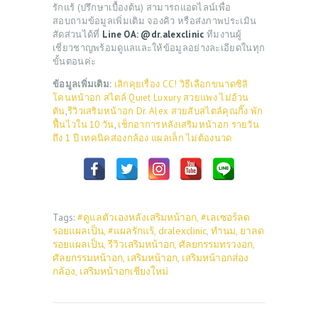
รักแร้ (ปรึกษาเบื้องต้น) สามารถแอดไลน์เพื่อ
สอบถามข้อมูลเพิ่มเติม จองคิว หรือส่งภาพประเมิน
สัดส่วนได้ที่
Line OA: @dr.alexclinic
ทีมงานผู้
เชี่ยวชาญพร้อมดูแลและให้ข้อมูลอย่างละเอียดในทุก
ขั้นตอนค่ะ
ข้อมูลเพิ่มเติม:
เลิกคุยเรื่อง CC! วิธีเลือกขนาดซิลิ
โคนหน้าอก สไตล์ Quiet Luxury สวยแพง ไม่อ้วน
ตัน
,
รีวิวเสริมหน้าอก Dr. Alex สวยสับสไตล์คุณกิ๊ง พัก
ฟื้นไวใน 10 วัน
,
เช็กอาการหลังเสริมหน้าอก รายวัน
ถึง 1 ปี เทคนิคส่องกล้อง แผลเล็ก ไม่ต้องนวด
Tags:
#ดูแลตัวเองหลังเสริมหน้าอก
,
#เลเซอร์ลด
รอยแผลเป็น
,
#แผลรักแร้
,
dralexclinic
,
ทำนม
,
ยาลด
รอยแผลเป็น
,
รีวิวเสริมหน้าอก
,
ศัลยกรรมทรวงอก
,
ศัลยกรรมหน้าอก
,
เสริมหน้าอก
,
เสริมหน้าอกส่อง
กล้อง
,
เสริมหน้าอกเชียงใหม่