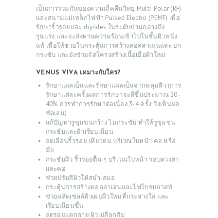
เป็นการรวมกันของความถี่คลื่นวิทยุ Multi-Polar (RF)
และสนามแม่เหล็กไฟฟ้า Pulsed Electro (PEMF) เพื่อ
รักษาริ้วรอยและ rhytides ในระดับปานกลางถึง
รุนแรง และจะส่งผ่านความร้อนเข้าไปในชั้นผิวหนัง
แท้ เพื่อให้ช่วยในกระตุ้นการสร้างคอลลาเจนและ ยก
กระซับ และยังช่วยจัดโครงสร้างเนื้อเยื่อผิวใหม่
VENUS VIVA
เหมาะกับใคร
?
รักษาแผลเป็นและรักษาแผลเป็นจากหลุมสิว (การ
รักษาแต่ละครั้งผลการรักษาจะดีขึ้นประมาณ 20-
40% ควรทำการรักษาต่อเนื่อง 3-4 ครั้ง จึงเห็นผล
ชัดเจน)
แก้ปัญหารูขุมขนกว้าง ไม่กระชับ ทำให้รูขุมขน
กระชับและผิวเรียบเนียน
ลดเลือนริ้วรอย เหี่ยวย่น บริเวณใบหน้า คอ หรือ
มือ
กระชับผิว ริ้วรอยตื้น ๆ บริเวณใบหน้า รอบดวงตา
และคอ
ช่วยปรับสีผิวให้สม่ำเสมอ
กระตุ้นการสร้างคอลลาเจนและไฟโบรบลาสท์
ช่วยผลัดเซลล์ผิวเผยผิวใหม่ที่กระจ่างใส และ
เรียบเนียนขึ้น
ลดรอยแตกลาย ผิวเปลือกส้ม