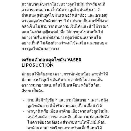
ความบาดเจ็บมากในระหว่างดูดไขมัน สำหรับคนที่
สามารถทนความเจ็บได้มาก ดูดไขมันเพียง 1-2
ตำแหน่ง (เช่นดูดไขมันเวเซอร์หน้าท้อง และเอวเอส)
อาจจะดูดไขมันด้วยยาชาได้ แต่หากเป็นคนที่ขี้กังวล
กลัวเจ็บ ไม่สามารถทนความเจ็บได้ แนะนำให้วางยา
สลบ โดยวิสัญญีแพทย์ เพื่อให้การดูดไขมันเป็นไป
อย่างราบรื่น แพทย์สามารถดูดไขมันเหลาหุ่นได้
อย่างเต็มที่ ไม่ต้องกังวลว่าคนไข้จะเจ็บ และขอหยุด
การดูดไขมันกลางทาง
เตรียมตัวก่อนดูดไขมัน VASER
LIPOSUCTION
พักผ่อนให้เพียงพอ เพราะการพักผ่อนน้อย อาจทำให้
มีอาการหลังดูดไขมันที่มากกว่าปกติ ไม่ว่าจะเป็น
อาการเมายาสลบ, คลื่นไส้, อาเจียน หรือวิงเวียน
ศีรษะ เป็นต้น
ABOUT US
สวมเสื้อผ้าสีเข้ม ๆ และสวมใส่สบาย ๆ เพราะหลัง
SERVICES
ดูดไขมันอาจมีน้ำซึมจากแผล เปื้อนเสื้อผ้าได้
พาญาติ หรือ เพื่อนมาด้วย เนื่องจากหลังดูดไขมัน
BEAUTY TIPS
คนไข้จะมีอาการอ่อนเพลีย เพื่อความปลอดภัยจึง
ไม่ควรขับรถกลับเอง สำหรับท่านใดที่ไม่มีเพื่อน
PATIENT REVIEWS
มาด้วย สามารถเรียกแกรบหรือแท็กซี่แทนได้