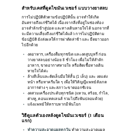
PRE & POST CAUTIONS
สำหรับเคสที่ดูดไขมันเวเซอร์ แบบวางยาสลบ
CONSULT & RESERVATION
การไม่ปฏิบัติตัวตามข้อปฏิบัตินั้น อาจทำให้เกิด
อันตรายถึงแก่ชีวิตได้ เนื่องจากสิ่งที่อยู่ในช่องท้อง
SHOP
อาจสำลักเข้าสู่ปอด และทางเดินหายใจได้ นอกจากที่
จะมีความเสี่ยงถึงแก่ชีวิตได้แล้ว การไม่ปฏิบัติตาม
ข้อปฏิบัติ ยังส่งผลให้การผ่าตัดล่าช้า และ ยืดยาวออก
ไปอีกด้วย
งดอาหาร, เครื่องดื่มทุกชนิด และงดสูบบุหรี่ ก่อน
วางยาสลบอย่างน้อย 8 ชั่วโมง เพื่อไม่ให้สำลัก
อาหาร, ขาดอากาศหายใจ หรือติดเชื้อทางเดิน
หายใจได้ค่ะ
ล้างสีเล็บและตัดเล็บมือให้สั้น (1 เล็บ) และ งดแต่ง
หน้า หรือทาครีมใด ๆ เพื่อให้วิสัญญีแพทย์สังเกต
อาการต่าง ๆ และสภาวะขาดออกซิเจน
งดสวมเครื่องประดับทุกชนิด (แหวน, สร้อย, กำไล,
ต่างหู, คอนแทคเลนส์ รวมไปถึงฟันปลอมด้วย)
แจ้งแพทย์ให้ทราบหากมีฟันโยก
วิธีดูแลตัวเองหลังดูดไขมันเวเซอร์ (1 เดือน
แรก)
ทำความสะอาดแผลทุกวัน
ทำความสะอาดแผล