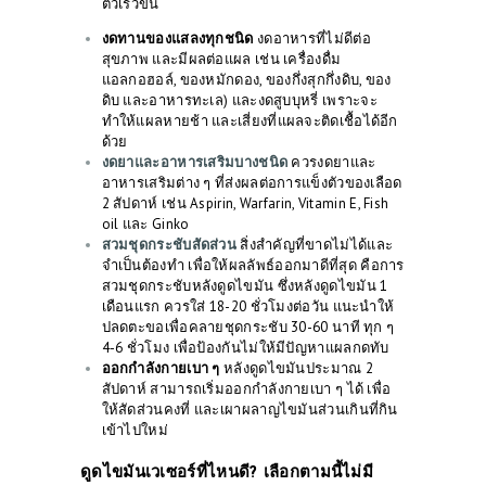
ตัวเร็วขึ้น
งดทานของแสลงทุกชนิด
งดอาหารที่ไม่ดีต่อ
สุขภาพ และมีผลต่อแผล เช่น เครื่องดื่ม
แอลกอฮอล์, ของหมักดอง, ของกึ่งสุกกึ่งดิบ, ของ
ดิบ และอาหารทะเล) และงดสูบบุหรี่ เพราะจะ
ทำให้แผลหายช้า และเสี่ยงที่แผลจะติดเชื้อได้อีก
ด้วย
งดยาและอาหารเสริมบางชนิด
ควรงดยาและ
อาหารเสริมต่าง ๆ ที่ส่งผลต่อการแข็งตัวของเลือด
2 สัปดาห์ เช่น Aspirin, Warfarin, Vitamin E, Fish
oil และ Ginko
สวมชุดกระชับสัดส่วน
สิ่งสำคัญที่ขาดไม่ได้และ
จำเป็นต้องทำ เพื่อให้ผลลัพธ์ออกมาดีที่สุด คือการ
สวมชุดกระชับหลังดูดไขมัน ซึ่งหลังดูดไขมัน 1
เดือนแรก ควรใส่ 18-20 ชั่วโมงต่อวัน แนะนำให้
ปลดตะขอเพื่อคลายชุดกระชับ 30-60 นาที ทุก ๆ
4-6 ชั่วโมง เพื่อป้องกันไม่ให้มีปัญหาแผลกดทับ
ออกกำลังกายเบา ๆ
หลังดูดไขมันประมาณ 2
สัปดาห์ สามารถเริ่มออกกำลังกายเบา ๆ ได้ เพื่อ
ให้สัดส่วนคงที่ และเผาผลาญไขมันส่วนเกินที่กิน
เข้าไปใหม่
ดูดไขมันเวเซอร์ที่ไหนดี? เลือกตามนี้ไม่มี