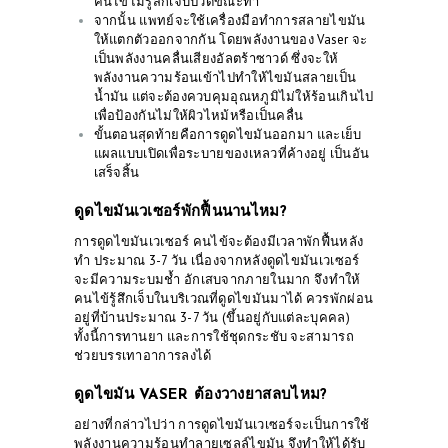
คนไข้ไม่รู้สึกเจ็บปวดขณะทำ
จากนั้น แพทย์จะใช้เครื่องมือทำการสลายไขมัน
ให้แตกตัวออกจากกัน โดยพลังงานของ Vaser จะ
เป็นพลังงานคลื่นเสียงอัลตร้าซาวด์ ซึ่งจะให้
พลังงานความร้อนเข้าไปทำให้ไขมันสลายเป็น
น้ำมัน แต่จะต้องควบคุมอุณหภูมิไม่ให้ร้อนเกินไป
เพื่อป้องกันไม่ให้ผิวไหม้หรือเป็นคลื่น
ขั้นตอนสุดท้ายคือการดูดไขมันออกมา และเย็บ
แผลแบบเปิดเพื่อระบายของเหลวที่ค้างอยู่ เป็นอัน
เสร็จสิ้น
ดูดไขมันเวเซอร์พักฟื้นนานไหม?
การดูดไขมันเวเซอร์ คนไข้จะต้องมีเวลาพักฟื้นหลัง
ทำ ประมาณ 3-7 วัน เนื่องจากหลังดูดไขมันเวเซอร์
จะมีความระบมช้ำ อักเสบจากภายในมาก จึงทำให้
คนไข้รู้สึกเจ็บในบริเวณที่ดูดไขมันมาได้ ควรพักผ่อน
อยู่ที่บ้านประมาณ 3-7 วัน (ขึ้นอยู่กับแต่ละบุคคล)
ทั้งนี้การทานยา และการใช้ชุดกระชับ จะสามารถ
ช่วยบรรเทาอาการลงได้
ดูดไขมัน VASER ต้องวางยาสลบไหม?
อย่างที่กล่าวไปว่า การดูดไขมันเวเซอร์จะเป็นการใช้
พลังงานความร้อนทำลายเซลล์ไขมัน จึงทำให้ได้รับ