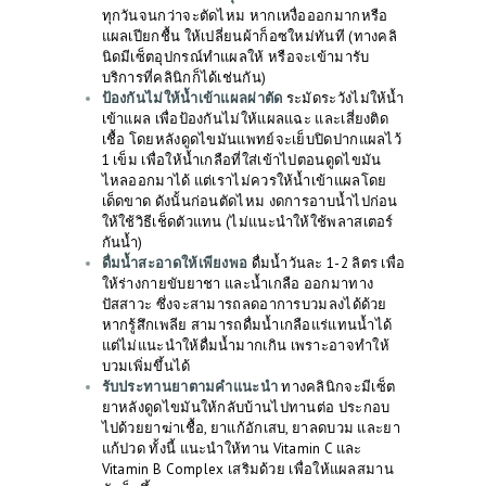
ทุกวันจนกว่าจะตัดไหม หากเหงื่อออกมากหรือ
แผลเปียกชื้น ให้เปลี่ยนผ้าก็อซใหม่ทันที (ทางคลิ
นิดมีเซ็ตอุปกรณ์ทำแผลให้ หรือจะเข้ามารับ
บริการที่คลินิกก็ได้เช่นกัน)
ป้องกันไม่ให้น้ำเข้าแผลผ่าตัด
ระมัดระวังไม่ให้น้ำ
เข้าแผล เพื่อป้องกันไม่ให้แผลแฉะ และเสี่ยงติด
เชื้อ โดยหลังดูดไขมันแพทย์จะเย็บปิดปากแผลไว้
1 เข็ม เพื่อให้น้ำเกลือที่ใส่เข้าไปตอนดูดไขมัน
ไหลออกมาได้ แต่เราไม่ควรให้น้ำเข้าแผลโดย
เด็ดขาด ดังนั้นก่อนตัดไหม งดการอาบน้ำไปก่อน
ให้ใช้วิธีเช็ดตัวแทน (ไม่แนะนำให้ใช้พลาสเตอร์
กันน้ำ)
ดื่มน้ำสะอาดให้เพียงพอ
ดื่มน้ำวันละ 1-2 ลิตร เพื่อ
ให้ร่างกายขับยาชา และน้ำเกลือ ออกมาทาง
ปัสสาวะ ซึ่งจะสามารถลดอาการบวมลงได้ด้วย
หากรู้สึกเพลีย สามารถดื่มน้ำเกลือแร่แทนน้ำได้
แต่ไม่แนะนำให้ดื่มน้ำมากเกิน เพราะอาจทำให้
บวมเพิ่มขึ้นได้
รับประทานยาตามคำแนะนำ
ทางคลินิกจะมีเซ็ต
ยาหลังดูดไขมันให้กลับบ้านไปทานต่อ ประกอบ
ไปด้วยยาฆ่าเชื้อ, ยาแก้อักเสบ, ยาลดบวม และยา
แก้ปวด ทั้งนี้ แนะนำให้ทาน Vitamin C และ
Vitamin B Complex เสริมด้วย เพื่อให้แผลสมาน