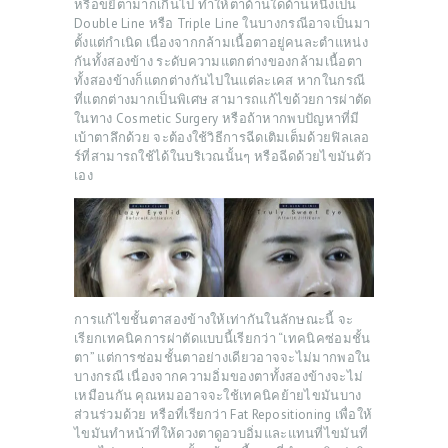
หรือขยี้ตามากเกินไป ทำให้ตาด้านใดด้านหนึ่งเป็น
Double Line หรือ Triple Line ในบางกรณีอาจเป็นมา
ตั้งแต่กำเนิด เนื่องจากกล้ามเนื้อตาอยู่คนละตำแหน่ง
กันทั้งสองข้าง ระดับความแตกต่างของกล้ามเนื้อตา
ทั้งสองข้างก็แตกต่างกันไปในแต่ละเคส หากในกรณี
ที่แตกต่างมากเป็นพิเศษ สามารถแก้ไขด้วยการผ่าตัด
ในทาง Cosmetic Surgery หรือถ้าหากพบปัญหาที่มี
เบ้าตาลึกด้วย จะต้องใช้วิธีการฉีดเติมเต็มด้วยฟิลเลอ
ร์ที่สามารถใช้ได้ในบริเวณนั้นๆ หรือฉีดด้วยไขมันตัว
เอง
ABOUT US
SERVICES
BEAUTY TIPS
PATIENT REVIEWS
การแก้ไขชั้นตาสองข้างให้เท่ากันในลักษณะนี้ จะ
PRE & POST CAUTIONS
เรียกเทคนิคการผ่าตัดแบบนี้เรียกว่า “เทคนิคซ่อมชั้น
ตา” แต่การซ่อมชั้นตาอย่างเดียวอาจจะไม่มากพอใน
CONSULT & RESERVATION
บางกรณี เนื่องจากความอิ่มของตาทั้งสองข้างจะไม่
SHOP
เหมือนกัน คุณหมออาจจะใช้เทคนิคย้ายไขมันบาง
ส่วนร่วมด้วย หรือที่เรียกว่า Fat Repositioning เพื่อให้
ไขมันทำหน้าที่ให้ดวงตาดูอวบอิ่มและแทนที่ไขมันที่